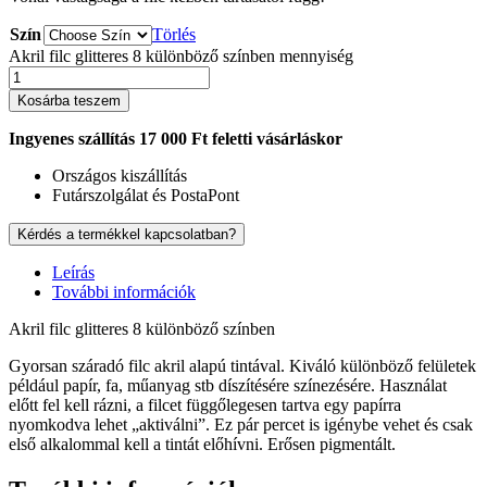
Szín
Törlés
Akril filc glitteres 8 különböző színben mennyiség
Kosárba teszem
Ingyenes szállítás 17 000 Ft feletti vásárláskor
Országos kiszállítás
Futárszolgálat és PostaPont
Kérdés a termékkel kapcsolatban?
Leírás
További információk
Akril filc glitteres 8 különböző színben
Gyorsan száradó filc akril alapú tintával. Kiváló különböző felületek
például papír, fa, műanyag stb díszítésére színezésére. Használat
előtt fel kell rázni, a filcet függőlegesen tartva egy papírra
nyomkodva lehet „aktiválni”. Ez pár percet is igénybe vehet és csak
első alkalommal kell a tintát előhívni. Erősen pigmentált.