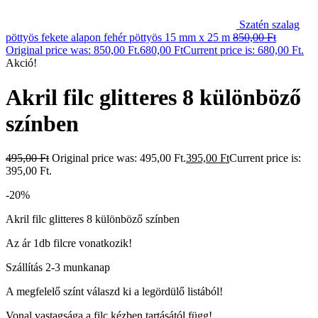
Szatén szalag
pöttyös fekete alapon fehér pöttyös 15 mm x 25 m
850,00
Ft
Original price was: 850,00 Ft.
680,00
Ft
Current price is: 680,00 Ft.
Akció!
Akril filc glitteres 8 különböző
színben
495,00
Ft
Original price was: 495,00 Ft.
395,00
Ft
Current price is:
395,00 Ft.
-20%
Akril filc glitteres 8 különböző színben
Az ár 1db filcre vonatkozik!
Szállítás 2-3 munkanap
A megfelelő színt válaszd ki a legördülő listából!
Vonal vastagsága a filc kézben tartásától függ!