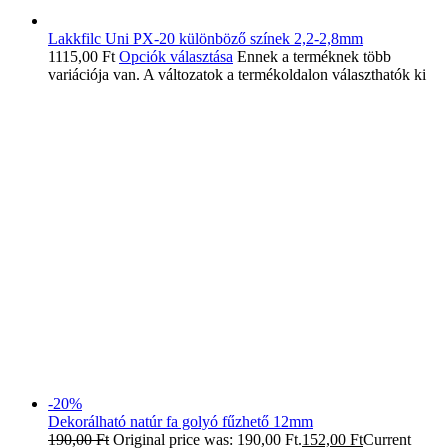
Lakkfilc Uni PX-20 különböző színek 2,2-2,8mm
1115,00
Ft
Opciók választása
Ennek a terméknek több
variációja van. A változatok a termékoldalon választhatók ki
-20%
Dekorálható natúr fa golyó fűzhető 12mm
190,00
Ft
Original price was: 190,00 Ft.
152,00
Ft
Current