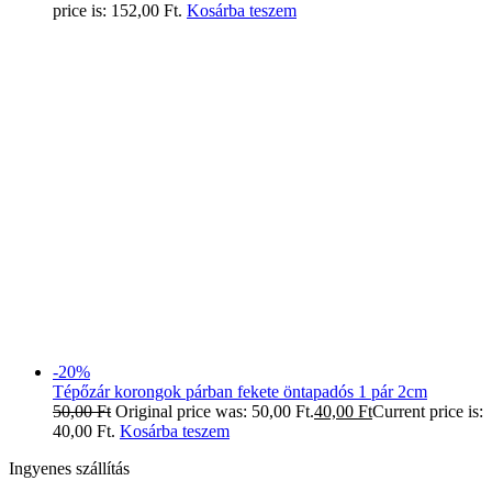
price is: 152,00 Ft.
Kosárba teszem
-20%
Tépőzár korongok párban fekete öntapadós 1 pár 2cm
50,00
Ft
Original price was: 50,00 Ft.
40,00
Ft
Current price is:
40,00 Ft.
Kosárba teszem
Ingyenes szállítás