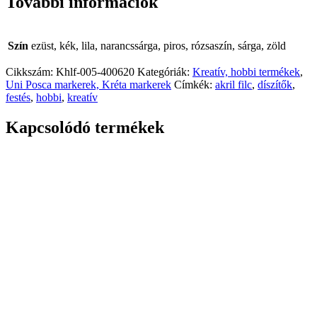
További információk
Szín
ezüst, kék, lila, narancssárga, piros, rózsaszín, sárga, zöld
Cikkszám:
Khlf-005-400620
Kategóriák:
Kreatív, hobbi termékek
,
Uni Posca markerek, Kréta markerek
Címkék:
akril filc
,
díszítők
,
festés
,
hobbi
,
kreatív
Kapcsolódó termékek