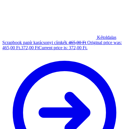
Kétoldalas
Scrapbook papír karácsonyi címkék
465,00
Ft
Original price was:
465,00 Ft.
372,00
Ft
Current price is: 372,00 Ft.