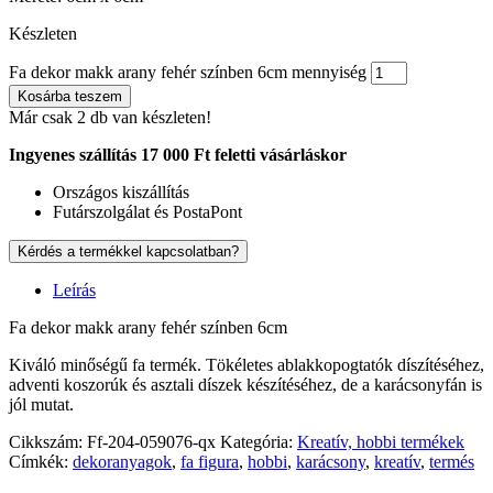
Készleten
Fa dekor makk arany fehér színben 6cm mennyiség
Kosárba teszem
Már csak 2 db van készleten!
Ingyenes szállítás 17 000 Ft feletti vásárláskor
Országos kiszállítás
Futárszolgálat és PostaPont
Kérdés a termékkel kapcsolatban?
Leírás
Fa dekor makk arany fehér színben 6cm
Kiváló minőségű fa termék. Tökéletes ablakkopogtatók díszítéséhez,
adventi koszorúk és asztali díszek készítéséhez, de a karácsonyfán is
jól mutat.
Cikkszám:
Ff-204-059076-qx
Kategória:
Kreatív, hobbi termékek
Címkék:
dekoranyagok
,
fa figura
,
hobbi
,
karácsony
,
kreatív
,
termés