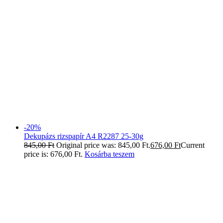
-20%
Dekupázs rizspapír A4 R2287 25-30g
845,00
Ft
Original price was: 845,00 Ft.
676,00
Ft
Current
price is: 676,00 Ft.
Kosárba teszem