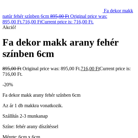
Fa dekor makk
natúr fehér színben 6cm
895,00
Ft
Original price was:
895,00 Ft.
716,00
Ft
Current price is: 716,00 Ft.
Akció!
Fa dekor makk arany fehér
színben 6cm
895,00
Ft
Original price was: 895,00 Ft.
716,00
Ft
Current price is:
716,00 Ft.
-20%
Fa dekor makk arany fehér színben 6cm
Az ár 1 db makkra vonatkozik.
Szállítás 2-3 munkanap
Színe: fehér arany díszítéssel
Mérete: 6cm x 6cm